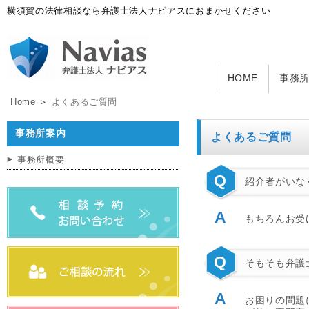
横須賀の法律相談なら弁護士法人ナビアスにおまかせください
HOME
事務
Home
＞
よくあるご質問
事務所案内
よくあるご質問
事務所概要
Q
紹介者がいな
A
もちろんお受
Q
そもそも弁護
A
お困りの問題