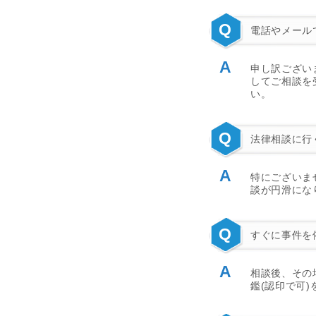
Q
電話やメール
A
申し訳ござい
してご相談を
い。
Q
法律相談に行
A
特にございま
談が円滑にな
Q
すぐに事件を
A
相談後、その
鑑(認印で可