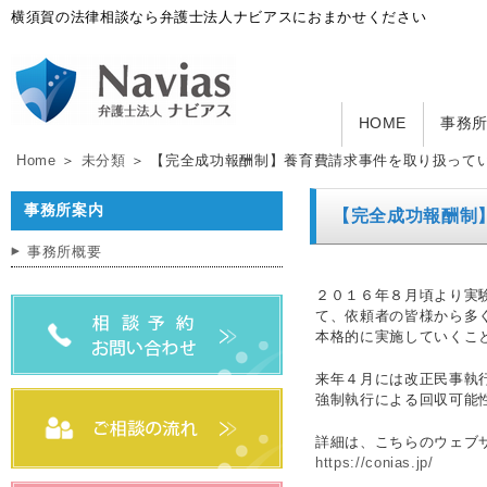
横須賀の法律相談なら弁護士法人ナビアスにおまかせください
HOME
事務
Home
＞
未分類
＞ 【完全成功報酬制】養育費請求事件を取り扱って
事務所案内
【完全成功報酬制
事務所概要
２０１６年８月頃より実
て、依頼者の皆様から多
本格的に実施していくこ
来年４月には改正民事執
強制執行による回収可能
詳細は、こちらのウェブ
https://conias.jp/