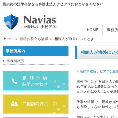
横須賀の法律相談なら弁護士法人ナビアスにおまかせください
HOME
事務
Home
＞
相続お役立ち情報
＞ 相続人が海外にいるとき
事務所案内
相続人が海外にい
事務所概要
※法律事務所ナビアスは国
海外で生活する日本人の総
20年前の約1.8倍になっ
日本人の100人に1人が
仕事や結婚で、親戚が海
もう珍しくない時代とい
相続人の1人が海外にい